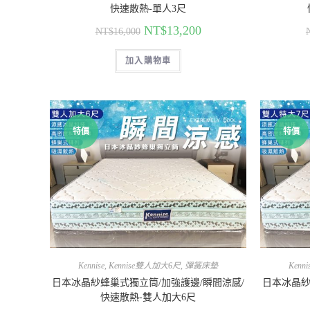
快速散熱-單人3尺
NT$
13,200
NT$
16,000
加入購物車
特價
特價
Kennise
,
Kennise雙人加大6尺
,
彈簧床墊
Kenni
日本冰晶紗蜂巢式獨立筒/加強護邊/瞬間涼感/
日本冰晶紗
快速散熱-雙人加大6尺