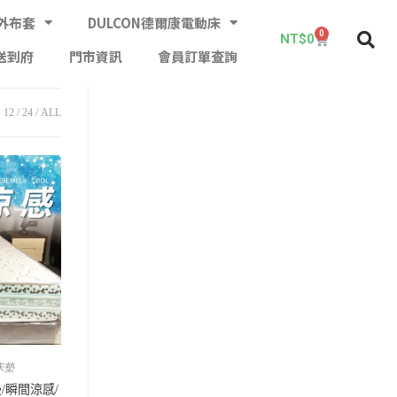
外布套
DULCON德爾康電動床
0
NT$
0
送到府
門市資訊
會員訂單查詢
12
24
ALL
床墊
/瞬間涼感/