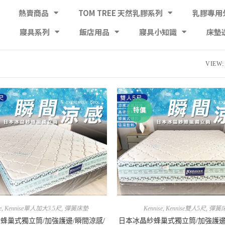
熱賣商品
TOM TREE 天然乳膠系列
乳膠專用
寢具系列
飯店用品
寢具小知識
床墊
VIEW:
特價
e
,
Kennise單人加大3.5尺
,
彈簧床墊
Kennise
,
Kennise雙人5尺
,
彈簧
蜂巢式獨立筒/加強護邊/瞬間涼感/
日本冰晶紗蜂巢式獨立筒/加強護邊