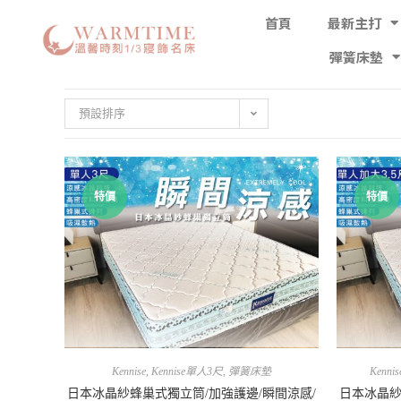
首頁
最新主打
彈簧床墊
預設排序
特價
特價
Kennise
,
Kennise單人3尺
,
彈簧床墊
Kennis
日本冰晶紗蜂巢式獨立筒/加強護邊/瞬間涼感/
日本冰晶紗