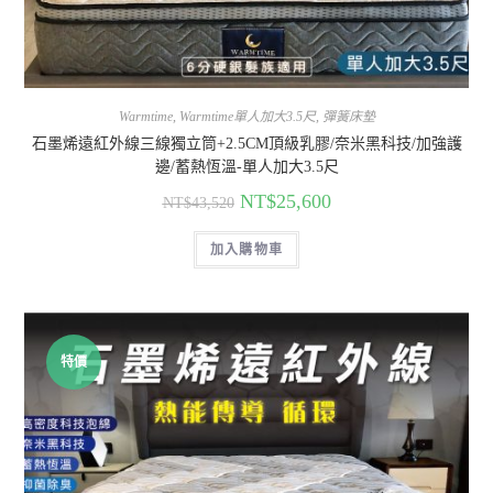
Warmtime
,
Warmtime單人加大3.5尺
,
彈簧床墊
石墨烯遠紅外線三線獨立筒+2.5CM頂級乳膠/奈米黑科技/加強護
邊/蓄熱恆溫-單人加大3.5尺
NT$
25,600
NT$
43,520
加入購物車
特價