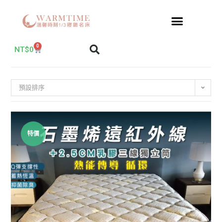
0
NT$
0
預設排序
特價