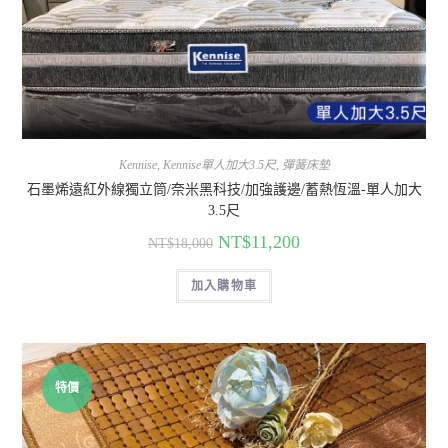
Kennise
,
Kennise單人加大3.5尺
,
彈簧床墊
石墨烯遠紅外線獨立筒/奈米黑科技/加強護邊/蓄熱恆溫-單人加大
3.5尺
NT$
11,200
NT$
18,000
加入購物車
特價