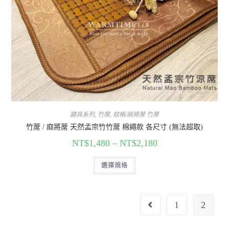
寢具系列
,
竹蓆
,
蚊帳/麻將蓆 竹蓆
竹蓆 / 麻將蓆 天然孟宗竹竹蓆 棉繩款 各尺寸 (無法超取)
NT$
1,480
–
NT$
2,180
選擇規格
1
2