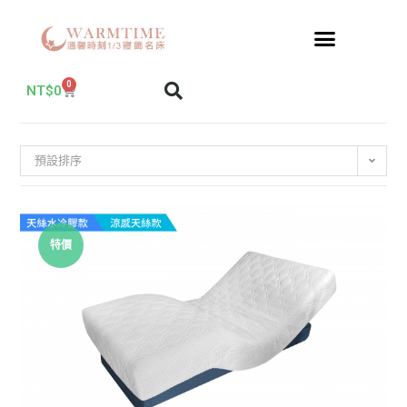
0
NT$
0
預設排序
特價