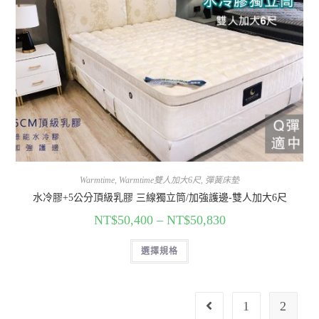
Warmtime
,
Warmtime雙人加大6尺
,
彈簧床墊
水冷膠+5公分頂級乳膠 三線獨立筒/加強護邊-雙人加大6尺
NT$
50,400
–
NT$
50,830
選擇規格
1
2