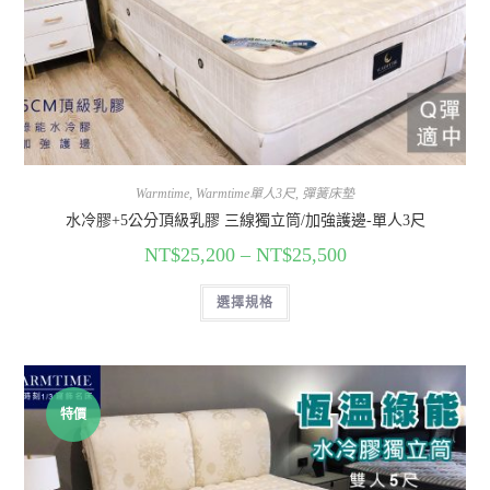
Warmtime
,
Warmtime單人3尺
,
彈簧床墊
水冷膠+5公分頂級乳膠 三線獨立筒/加強護邊-單人3尺
NT$
25,200
–
NT$
25,500
選擇規格
特價