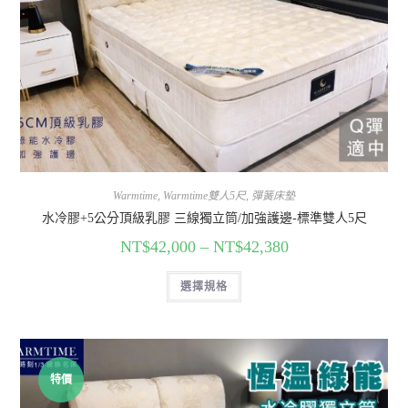
Warmtime
,
Warmtime雙人5尺
,
彈簧床墊
水冷膠+5公分頂級乳膠 三線獨立筒/加強護邊-標準雙人5尺
NT$
42,000
–
NT$
42,380
選擇規格
特價