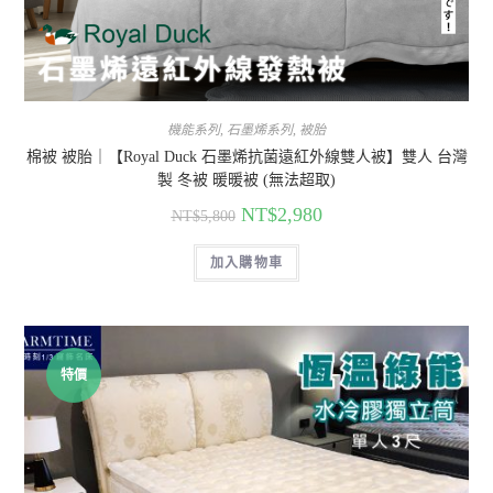
機能系列
,
石墨烯系列
,
被胎
棉被 被胎｜【Royal Duck 石墨烯抗菌遠紅外線雙人被】雙人 台灣
製 冬被 暖暖被 (無法超取)
NT$
2,980
NT$
5,800
加入購物車
特價