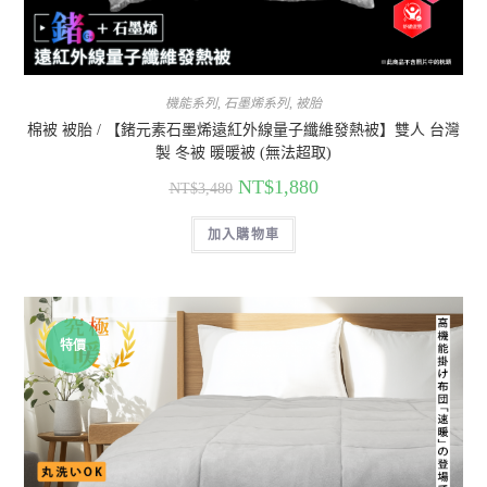
機能系列
,
石墨烯系列
,
被胎
棉被 被胎 / 【鍺元素石墨烯遠紅外線量子纖維發熱被】雙人 台灣
製 冬被 暖暖被 (無法超取)
NT$
1,880
NT$
3,480
加入購物車
特價