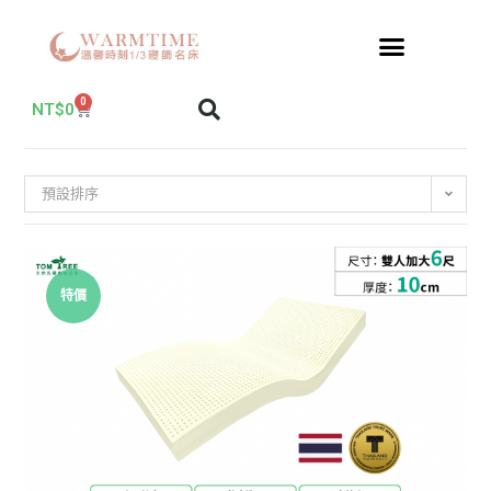
0
NT$
0
預設排序
特價