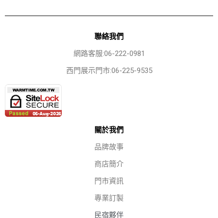
聯絡我們
網路客服:06-222-0981
西門展示門市:06-225-9535
關於我們
品牌故事
商店簡介
門市資訊
專業訂製
民宿夥伴