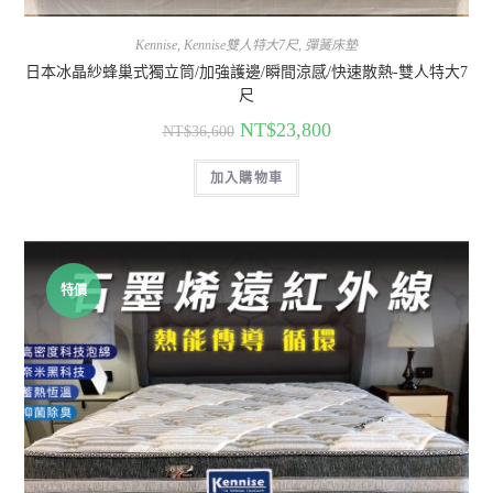
Kennise
,
Kennise雙人特大7尺
,
彈簧床墊
日本冰晶紗蜂巢式獨立筒/加強護邊/瞬間涼感/快速散熱-雙人特大7
尺
NT$
23,800
NT$
36,600
加入購物車
特價