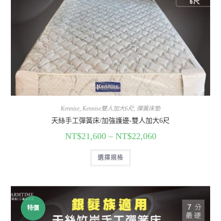
Kennise
,
Kennise雙人加大6尺
,
彈簧床墊
天絲手工彈簧床/加強護邊-雙人加大6尺
NT$
21,600
–
NT$
22,060
選擇規格
特價