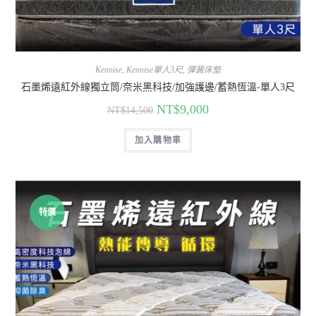
Kennise
,
Kennise單人3尺
,
彈簧床墊
石墨烯遠紅外線獨立筒/奈米黑科技/加強護邊/蓄熱恆溫-單人3尺
NT$
9,000
NT$
14,500
加入購物車
特價