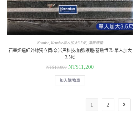
Kennise
,
Kennise單人加大3.5尺
,
彈簧床墊
石墨烯遠紅外線獨立筒/奈米黑科技/加強護邊/蓄熱恆溫-單人加大
3.5尺
NT$
11,200
NT$
18,000
加入購物車
1
2