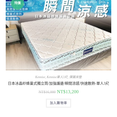
特價
Kennise
,
Kennise單人3尺
,
彈簧床墊
日本冰晶紗蜂巢式獨立筒/加強護邊/瞬間涼感/快速散熱-單人3尺
NT$
13,200
NT$
16,000
加入購物車