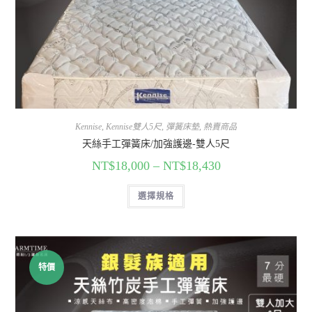
Kennise
,
Kennise雙人5尺
,
彈簧床墊
,
熱賣商品
天絲手工彈簧床/加強護邊-雙人5尺
NT$
18,000
–
NT$
18,430
選擇規格
特價