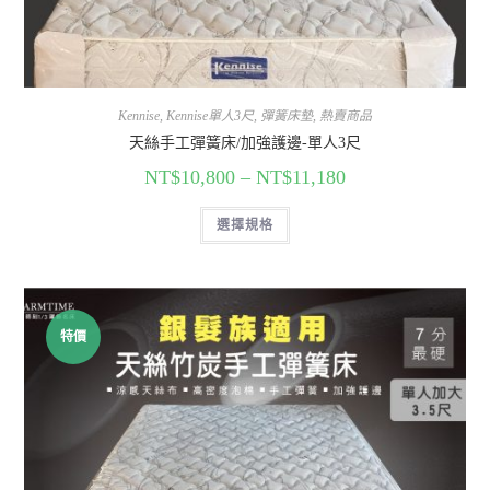
Kennise
,
Kennise單人3尺
,
彈簧床墊
,
熱賣商品
天絲手工彈簧床/加強護邊-單人3尺
NT$
10,800
–
NT$
11,180
選擇規格
特價