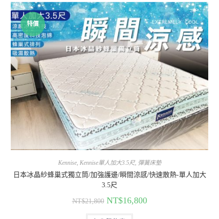
特價
Kennise
,
Kennise單人加大3.5尺
,
彈簧床墊
日本冰晶紗蜂巢式獨立筒/加強護邊/瞬間涼感/快速散熱-單人加大
3.5尺
NT$
16,800
NT$
21,800