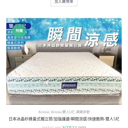
加入購物車
特價
Kennise
,
Kennise雙人5尺
,
彈簧床墊
日本冰晶紗蜂巢式獨立筒/加強護邊/瞬間涼感/快速散熱-雙人5尺