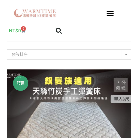
0
NT$
0
預設排序
特價