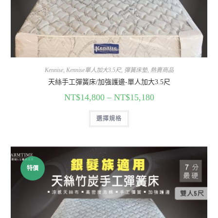
Kennise
,
Kennise單人加大3.5尺
,
彈簧床墊
,
熱賣商品
天絲手工彈簧床/加強護邊-單人加大3.5尺
NT$
14,800
–
NT$
15,180
選擇規格
特價