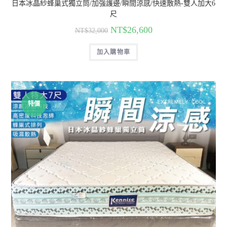
日本冰晶紗蜂巢式獨立筒/加強護邊/瞬間涼感/快速散熱-雙人加大6
尺
NT$
26,600
NT$
32,000
加入購物車
特價