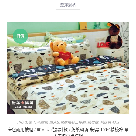
選擇規格
特價
印花圖樣
,
印花圖樣-單人床包兩用被三件組
,
精梳棉
,
精梳棉 40支
床包兩用被組 / 單人 印花設計款 / 紛葉幽境 米/黑 100%精梳棉 單