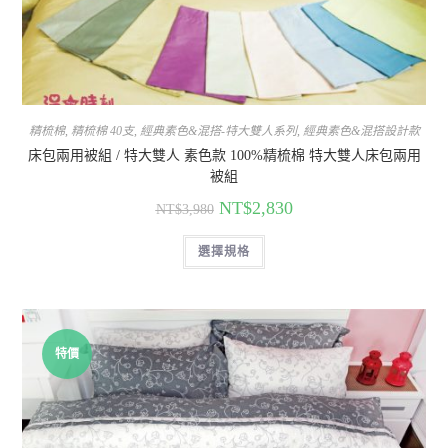
精梳棉
,
精梳棉 40支
,
經典素色&混搭-特大雙人系列
,
經典素色&混搭設計款
床包兩用被組 / 特大雙人 素色款 100%精梳棉 特大雙人床包兩用
被組
NT$
2,830
NT$
3,980
選擇規格
特價