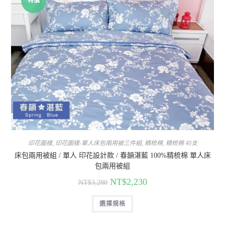
特價
印花圖樣
,
印花圖樣-單人床包兩用被三件組
,
精梳棉
,
精梳棉 40支
床包兩用被組 / 單人 印花設計款 / 春韻湛藍 100%精梳棉 單人床
包兩用被組
NT$
2,230
NT$
3,280
選擇規格