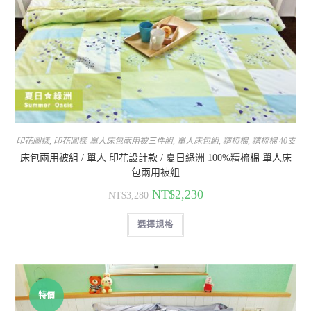
印花圖樣
,
印花圖樣-單人床包兩用被三件組
,
單人床包組
,
精梳棉
,
精梳棉 40支
床包兩用被組 / 單人 印花設計款 / 夏日綠洲 100%精梳棉 單人床
包兩用被組
NT$
2,230
NT$
3,280
選擇規格
特價