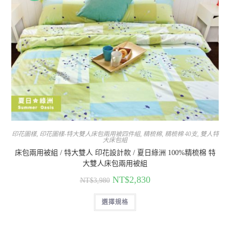
印花圖樣
,
印花圖樣-特大雙人床包兩用被四件組
,
精梳棉
,
精梳棉 40支
,
雙人特
大床包組
床包兩用被組 / 特大雙人 印花設計款 / 夏日綠洲 100%精梳棉 特
大雙人床包兩用被組
NT$
2,830
NT$
3,980
選擇規格