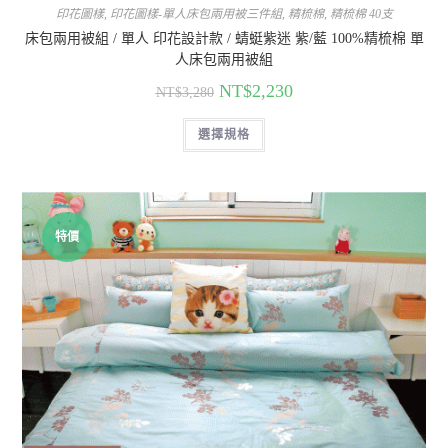
印花圖樣
,
印花圖樣-單人床包兩用被三件組
,
精梳棉
,
精梳棉 40支
床包兩用被組 / 單人 印花設計款 / 蜻蜓紫迷 紫/藍 100%精梳棉 單
人床包兩用被組
NT$
2,230
NT$
3,280
選擇規格
特價