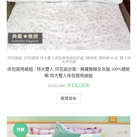
印花圖樣
,
印花圖樣-特大雙人床包兩用被四件組
,
精梳棉
,
精梳棉 40支
,
雙人特
大床包組
床包兩用被組 / 特大雙人 印花設計款 / 典藏雅緻全灰版 100%精梳
棉 特大雙人床包兩用被組
NT$
2,830
NT$
3,980
選擇規格
特價