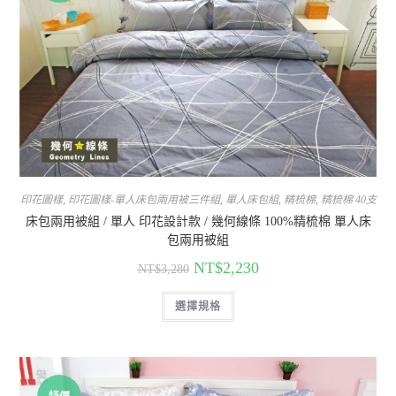
印花圖樣
,
印花圖樣-單人床包兩用被三件組
,
單人床包組
,
精梳棉
,
精梳棉 40支
床包兩用被組 / 單人 印花設計款 / 幾何線條 100%精梳棉 單人床
包兩用被組
NT$
2,230
NT$
3,280
選擇規格