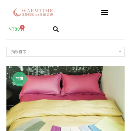
0
NT$
0
預設排序
特價