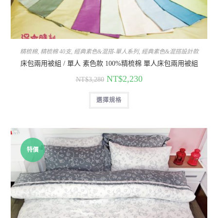
精梳棉
,
精梳棉 40支
,
經典素色&混搭-單人系列
,
經典素色&混搭設計款
床包兩用被組 / 單人 素色款 100%精梳棉 單人床包兩用被組
NT$
2,230
NT$
3,280
選擇規格
特價