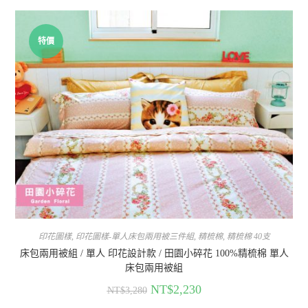
特價
印花圖樣
,
印花圖樣-單人床包兩用被三件組
,
精梳棉
,
精梳棉 40支
床包兩用被組 / 單人 印花設計款 / 田園小碎花 100%精梳棉 單人
床包兩用被組
NT$
2,230
NT$
3,280