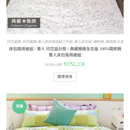
印花圖樣
,
印花圖樣-單人床包兩用被三件組
,
單人床包組
,
精梳棉
,
精梳棉 40支
床包兩用被組 / 單人 印花設計款 / 典藏雅緻全灰版 100%精梳棉
單人床包兩用被組
NT$
2,230
NT$
3,280
選擇規格
特價