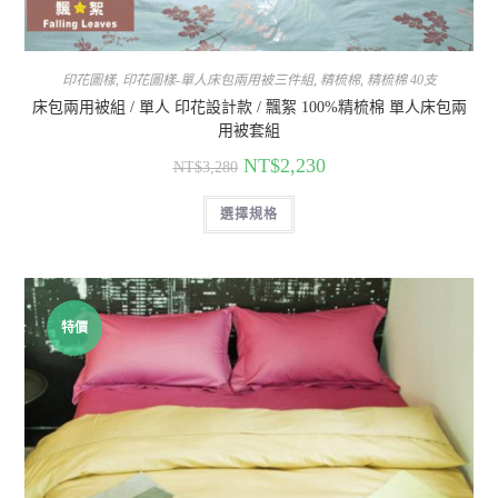
印花圖樣
,
印花圖樣-單人床包兩用被三件組
,
精梳棉
,
精梳棉 40支
床包兩用被組 / 單人 印花設計款 / 飄絮 100%精梳棉 單人床包兩
用被套組
NT$
2,230
NT$
3,280
選擇規格
特價