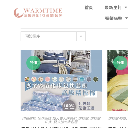
首頁
最新主打
彈簧床墊
預設排序
特價
特價
印花圖樣
,
印花圖樣-加大雙人床包組
,
精梳棉
,
精梳棉
精梳棉 40支
,
40支
,
雙人加大床包組