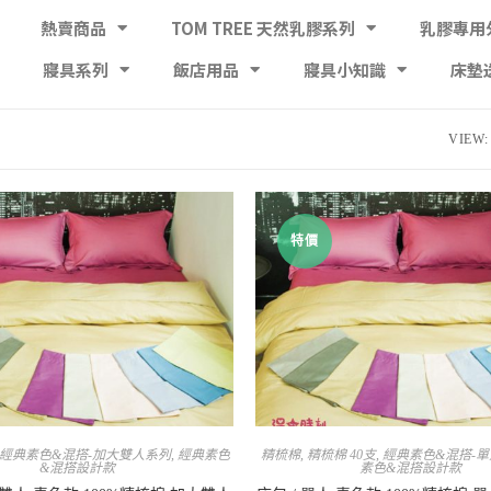
熱賣商品
TOM TREE 天然乳膠系列
乳膠專用
寢具系列
飯店用品
寢具小知識
床墊
VIEW:
特價
經典素色&混搭-加大雙人系列
,
經典素色
精梳棉
,
精梳棉 40支
,
經典素色&混搭-
&混搭設計款
素色&混搭設計款