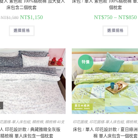
大雙人 素色款 100%精梳棉 加大雙人
床包 / 單人 素色款 100%精梳棉
床包含二個枕套
個枕套
NT$
1,150
NT$
750
–
NT$
850
NT$
1,580
選擇規格
選擇規格
特價
花圖樣-單人床包組
,
精梳棉
,
精梳棉 40支
印花圖樣
,
印花圖樣-單人床包組
,
精梳棉
單人 印花設計款 / 典藏雅緻全灰版
床包 / 單人 印花設計款 / 夏日綠洲
0%精梳棉 單人床包含一個枕套
棉 單人床包含一個枕套