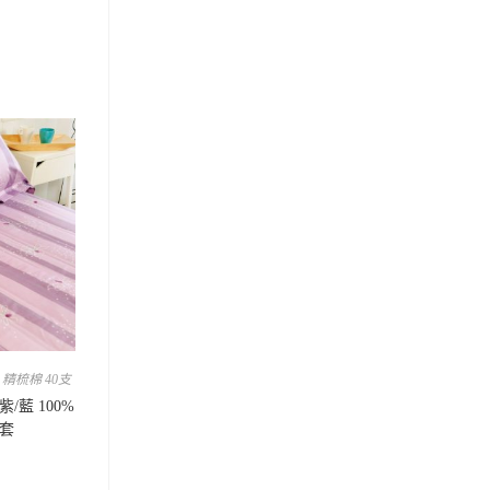
,
精梳棉 40支
/藍 100%
套