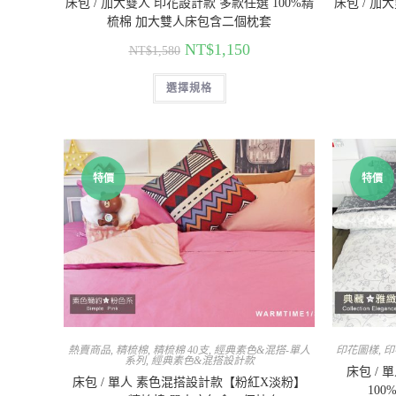
床包 / 加大雙人 印花設計款 多款任選 100%精
床包 / 加
梳棉 加大雙人床包含二個枕套
NT$
1,150
NT$
1,580
選擇規格
特價
特價
熱賣商品
,
精梳棉
,
精梳棉 40支
,
經典素色&混搭-單人
印花圖樣
,
印
系列
,
經典素色&混搭設計款
床包 / 
床包 / 單人 素色混搭設計款【粉紅X淡粉】
10