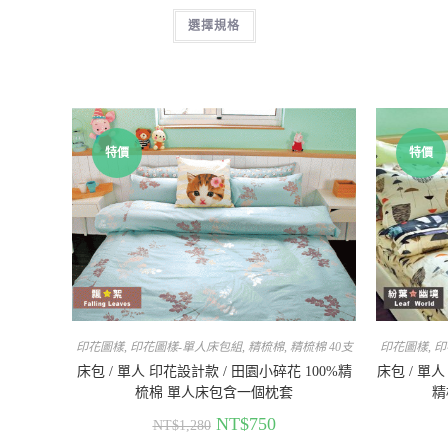
選擇規格
特價
特價
印花圖樣
,
印花圖樣-單人床包組
,
精梳棉
,
精梳棉 40支
印花圖樣
,
印
床包 / 單人 印花設計款 / 田園小碎花 100%精
床包 / 單人
梳棉 單人床包含一個枕套
精
NT$
750
NT$
1,280