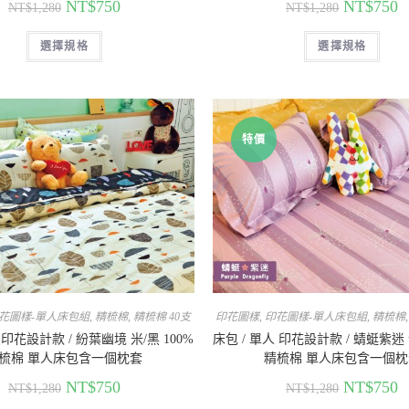
NT$
750
NT$
750
NT$
1,280
NT$
1,280
選擇規格
選擇規格
特價
花圖樣-單人床包組
,
精梳棉
,
精梳棉 40支
印花圖樣
,
印花圖樣-單人床包組
,
精梳棉
 印花設計款 / 紛葉幽境 米/黑 100%
床包 / 單人 印花設計款 / 蜻蜓紫迷 紫
梳棉 單人床包含一個枕套
精梳棉 單人床包含一個枕
NT$
750
NT$
750
NT$
1,280
NT$
1,280