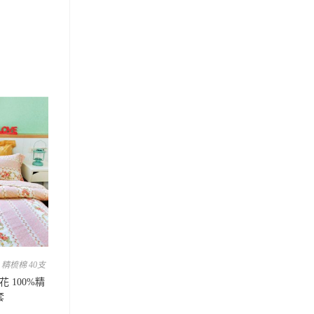
,
精梳棉 40支
花 100%精
套