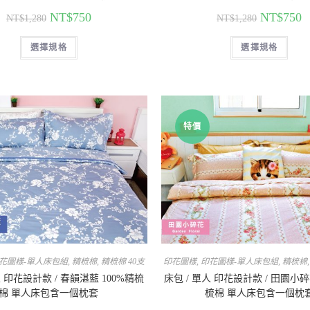
NT$
750
NT$
750
NT$
1,280
NT$
1,280
選擇規格
選擇規格
特價
花圖樣-單人床包組
,
精梳棉
,
精梳棉 40支
印花圖樣
,
印花圖樣-單人床包組
,
精梳棉
人 印花設計款 / 春韻湛藍 100%精梳
床包 / 單人 印花設計款 / 田園小碎
棉 單人床包含一個枕套
梳棉 單人床包含一個枕