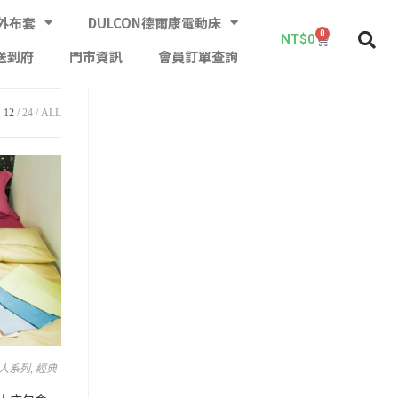
外布套
DULCON德爾康電動床
0
NT$
0
送到府
門市資訊
會員訂單查詢
12
24
ALL
單人系列
,
經典