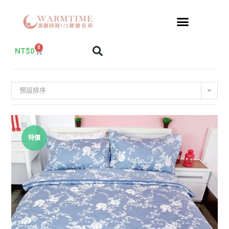
0
NT$
0
預設排序
特價