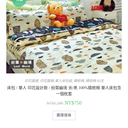
印花圖樣
,
印花圖樣-單人床包組
,
精梳棉
,
精梳棉 40支
床包 / 單人 印花設計款 / 紛葉幽境 米/黑 100%精梳棉 單人床包含
一個枕套
NT$
750
NT$
1,280
選擇規格