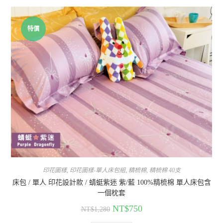
特價
印花圖樣
,
印花圖樣-單人床包組
,
精梳棉
,
精梳棉 40支
床包 / 單人 印花設計款 / 蜻蜓紫迷 紫/藍 100%精梳棉 單人床包含
一個枕套
NT$
750
NT$
1,280