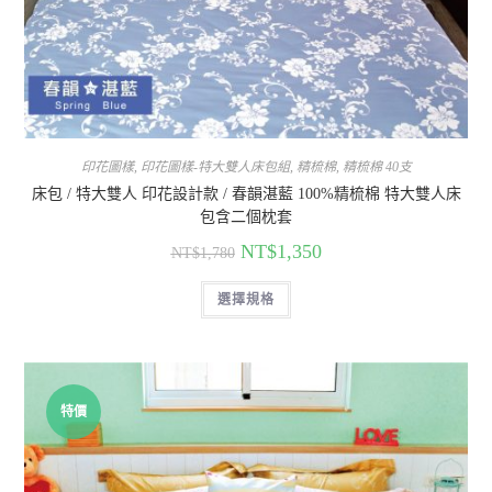
印花圖樣
,
印花圖樣-特大雙人床包組
,
精梳棉
,
精梳棉 40支
床包 / 特大雙人 印花設計款 / 春韻湛藍 100%精梳棉 特大雙人床
包含二個枕套
NT$
1,350
NT$
1,780
選擇規格
特價