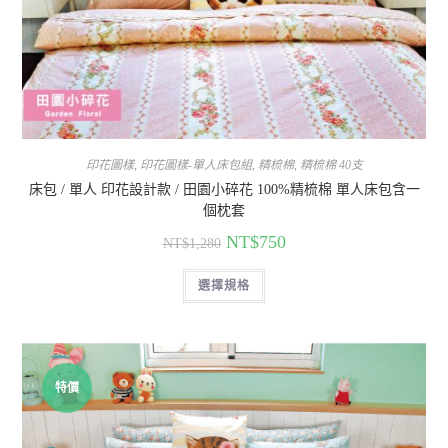
印花圖樣
,
印花圖樣-單人床包組
,
精梳棉
,
精梳棉 40支
床包 / 單人 印花設計款 / 田園小碎花 100%精梳棉 單人床包含一
個枕套
NT$
750
NT$
1,280
選擇規格
特價