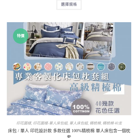
選擇規格
特價
印花圖樣
,
印花圖樣-單人床包組
,
單人床包組
,
精梳棉
,
精梳棉 40支
床包 / 單人 印花設計款 多款任選 100%精梳棉 單人床包含一個枕
套