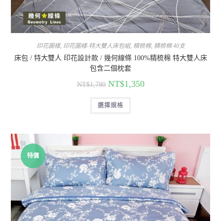
印花圖樣
,
印花圖樣-特大雙人床包組
,
精梳棉
,
精梳棉 40支
床包 / 特大雙人 印花設計款 / 幾何線條 100%精梳棉 特大雙人床
包含二個枕套
NT$
1,350
NT$
1,780
選擇規格
特價