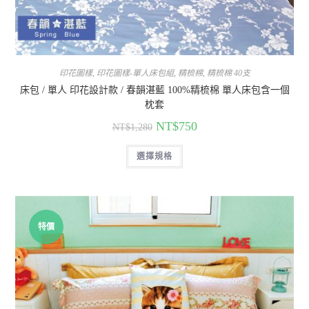
印花圖樣
,
印花圖樣-單人床包組
,
精梳棉
,
精梳棉 40支
床包 / 單人 印花設計款 / 春韻湛藍 100%精梳棉 單人床包含一個
枕套
NT$
750
NT$
1,280
選擇規格
特價