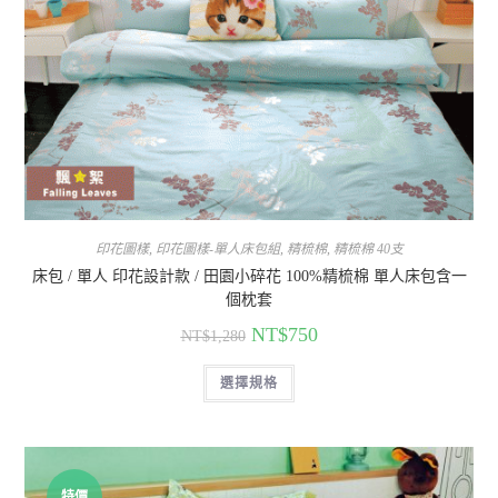
印花圖樣
,
印花圖樣-單人床包組
,
精梳棉
,
精梳棉 40支
床包 / 單人 印花設計款 / 田園小碎花 100%精梳棉 單人床包含一
個枕套
NT$
750
NT$
1,280
選擇規格
特價