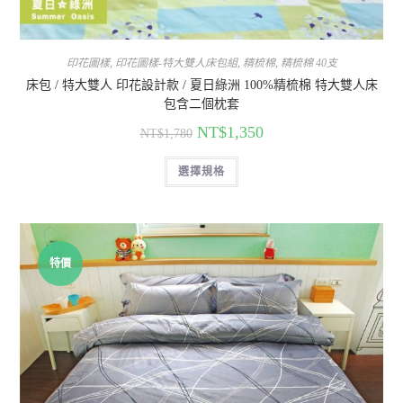
印花圖樣
,
印花圖樣-特大雙人床包組
,
精梳棉
,
精梳棉 40支
床包 / 特大雙人 印花設計款 / 夏日綠洲 100%精梳棉 特大雙人床
包含二個枕套
NT$
1,350
NT$
1,780
選擇規格
特價