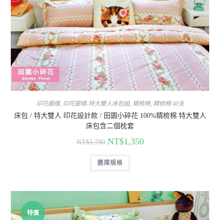
印花圖樣
,
印花圖樣-特大雙人床包組
,
精梳棉
,
精梳棉 40支
床包 / 特大雙人 印花設計款 / 田園小碎花 100%精梳棉 特大雙人
床包含二個枕套
NT$
1,350
NT$
1,780
選擇規格
特價