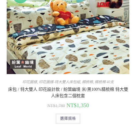
印花圖樣
,
印花圖樣-特大雙人床包組
,
精梳棉
,
精梳棉 40支
床包 / 特大雙人 印花設計款 / 紛葉幽境 米/黑100%精梳棉 特大雙
人床包含二個枕套
NT$
1,350
NT$
1,780
選擇規格