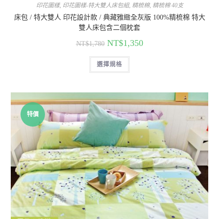
印花圖樣
,
印花圖樣-特大雙人床包組
,
精梳棉
,
精梳棉 40支
床包 / 特大雙人 印花設計款 / 典藏雅緻全灰版 100%精梳棉 特大
雙人床包含二個枕套
NT$
1,350
NT$
1,780
選擇規格
特價